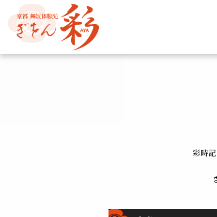
京都 舞妓体験処
彩時記