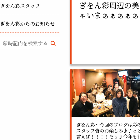
ぎをん彩周辺の美
ぎをん彩スタッフ
ゃいまぁぁぁぁぁ
ぎをん彩からのお知らせ
ぎをん彩～今回のブログは彩
スタッフ皆のお楽しみ♪♪っ
言えば！！！！そぅ♪今年も