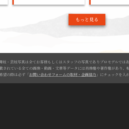
もっと見る
舞妓・芸妓写真は全てお客様もしくはスタッフの写真でありプロモデルでは
載されている全ての画像・動画・文章等データには肖像権や著作権があり、
希望の際は必ず「
お問い合わせフォームの取材・企画協力
」にチェックを入