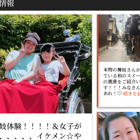
情報
本物の舞妓さん
ている和のスイ
の風景をご紹介
す！！！みなさ
あれ！♡
続きを
妓体験！！！！＆女子が
、、、、、イケメン☆や