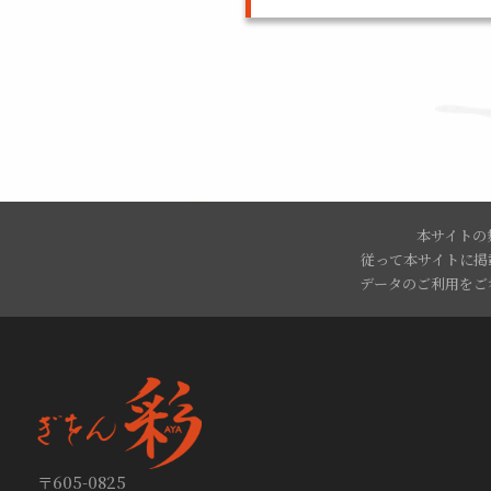
本サイトの
従って本サイトに掲
データのご利用をご
〒605-0825