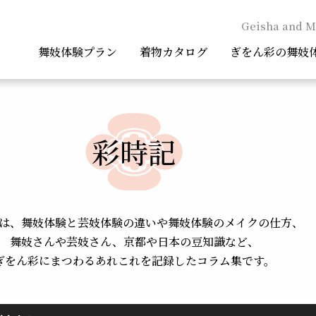
Geisha and M
舞妓体験プラン
着物カタログ
ぎをん彩の舞妓
彩時記
は、舞妓体験と芸妓体験の違いや舞妓体験のメイクの仕方、
舞妓さんや芸妓さん、京都や日本の豆知識など、
ぎをん彩にまつわるあれこれを記録したコラム集です。