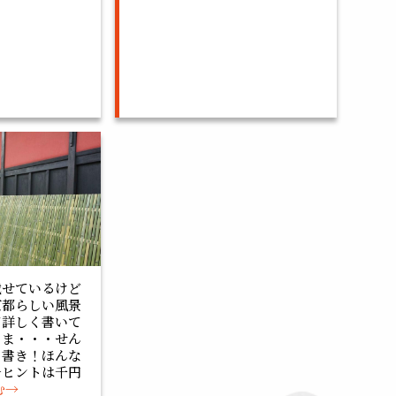
載せているけど
京都らしい風景
て詳しく書いて
りま・・・せん
き書き！ほんな
☆ヒントは千円
む→