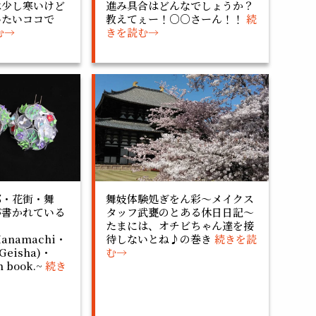
は少し寒いけど
進み具合はどんなでしょうか？
いたいココで
教えてぇー！○○さーん！！
続
む→
きを読む→
都・花街・舞
舞妓体験処ぎをん彩～メイクス
が書かれている
タッフ武甕のとある休日日記～
たまには、オチビちゃん達を接
・Hanamachi・
待しないとね♪の巻き
続きを読
Geisha)・
む→
sh book.~
続き