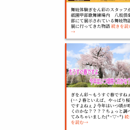
舞妓体験ぎをん彩のスタッフ
祇園甲部歌舞練場内 八坂倶
部にて展示されている舞妓物
展に行ってきた物語
続きを読
→
ぎをん彩～もうすぐ春ですね
(^^♪春といえば、やっぱり桜
ですよねぇ♪今年はいつ頃が
くのかな？？？？ちょっと調
てみちゃいました(*^▽^*)
続
を読む→