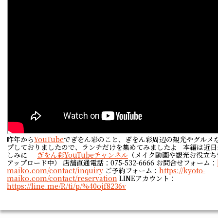
昨年から
YouTube
でぎをん彩のこと、ぎをん彩周辺の観光やグルメ
プしておりましたので、ランチだけを集めてみましたよ 本編は近日
しみに
ぎをん彩YouTubeチャンネル
（メイク動画や観光お役立ち
アップロード中） 店舗直通電話：075-532-6666 お問合せフォーム：
maiko.com/contact/inquiry
ご予約フォーム：
https://kyoto-
maiko.com/contact/reservation
LINEアカウント：
https://line.me/R/ti/p/%40ojf8236v