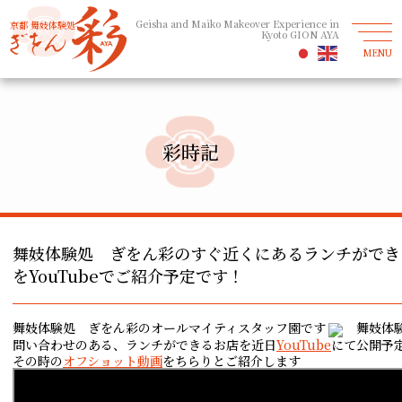
Geisha and Maiko Makeover Experience in
京都 舞妓体験処
Kyoto GION AYA
MENU
彩時記
舞妓体験処 ぎをん彩のすぐ近くにあるランチができ
をYouTubeでご紹介予定です！
舞妓体験処 ぎをん彩のオールマイティスタッフ園です
舞妓体験
問い合わせのある、ランチができるお店を近日
YouTube
にて公開予
その時の
オフショット動画
をちらりとご紹介します