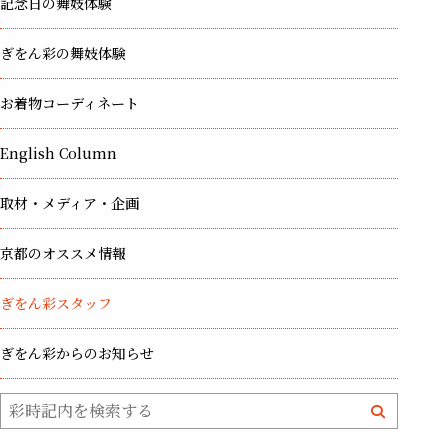
記念日の舞妓体験
ぎをん彩の舞妓体験
お着物コーディネート
English Column
取材・メディア・企画
京都のオススメ情報
ぎをん彩スタッフ
ぎをん彩からのお知らせ