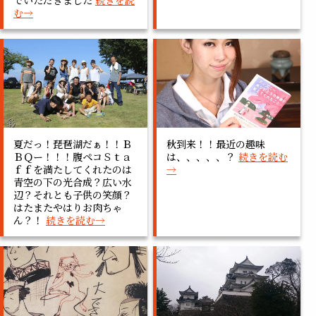
でいただきました
続きを読
む→
夏だっ！琵琶湖だぁ！！Ｂ
秋到来！！最近の趣味
ＢＱー！！！腹ペコＳｔａ
は、、、、、？
続きを読む
ｆｆを満たしてくれたのは
→
青空の下の光合成？広い水
辺？それとも子供の笑顔？
はたまたやはりお肉ちゃ
ん？！
続きを読む→