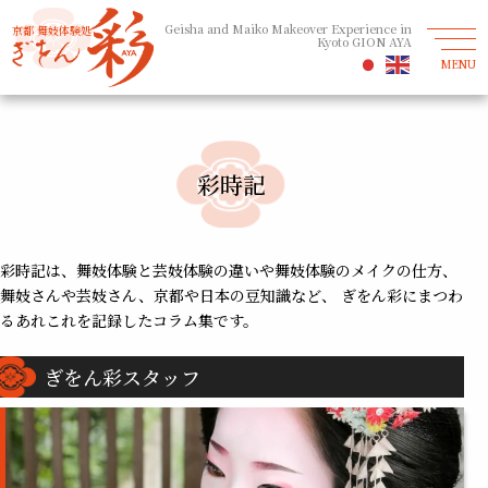
Geisha and Maiko Makeover Experience in
京都 舞妓体験処
Kyoto GION AYA
MENU
彩時記
彩時記は、舞妓体験と芸妓体験の違いや舞妓体験のメイクの仕方、
舞妓さんや芸妓さん、京都や日本の豆知識など、
ぎをん彩にまつわ
るあれこれを記録したコラム集です。
ぎをん彩スタッフ