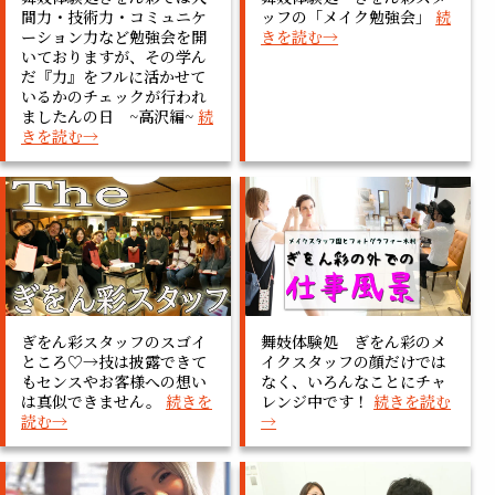
間力・技術力・コミュニケ
ッフの「メイク勉強会」
続
ーション力など勉強会を開
きを読む→
いておりますが、その学ん
だ『力』をフルに活かせて
いるかのチェックが行われ
ましたんの日 ~高沢編~
続
きを読む→
ぎをん彩スタッフのスゴイ
舞妓体験処 ぎをん彩のメ
ところ♡→技は披露できて
イクスタッフの顔だけでは
もセンスやお客様への想い
なく、いろんなことにチャ
は真似できません。
続きを
レンジ中です！
続きを読む
読む→
→