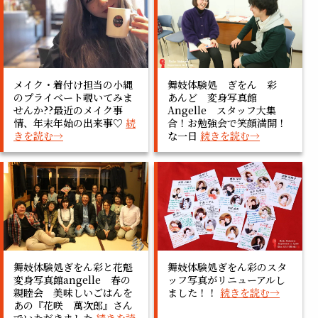
メイク・着付け担当の小縄
舞妓体験処 ぎをん 彩
のプライベート覗いてみま
あんど 変身写真館
せんか??最近のメイク事
Angelle スタッフ大集
情、年末年始の出来事♡
続
合！お勉強会で笑顔満開！
きを読む→
な一日
続きを読む→
舞妓体験処ぎをん彩と花魁
舞妓体験処ぎをん彩のスタ
変身写真館angelle 春の
ッフ写真がリニューアルし
親睦会 美味しいごはんを
ました！！
続きを読む→
あの『花咲 萬次郎』さん