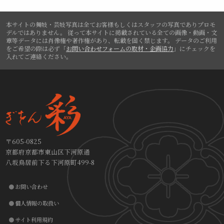
本サイトの舞妓・芸妓写真は全てお客様もしくはスタッフの写真でありプロモ
デルではありません。
従って本サイトに掲載されている全ての画像・動画・文
章等データには肖像権や著作権があり、転載を固く禁じます。
データのご利用
をご希望の際は必ず「
お問い合わせフォームの取材・企画協力
」にチェックを
入れてご連絡ください。
〒605-0825
京都府京都市東山区下河原通
八坂鳥居前下る下河原町499-8
お問い合わせ
個人情報の取扱い
サイト利用規約