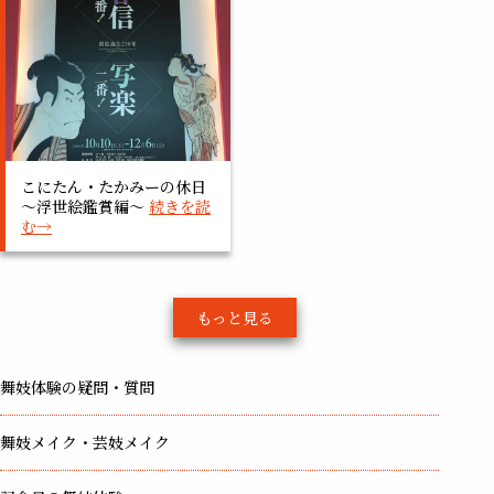
こにたん・たかみーの休日
～浮世絵鑑賞編～
続きを読
む→
もっと見る
舞妓体験の疑問・質問
舞妓メイク・芸妓メイク