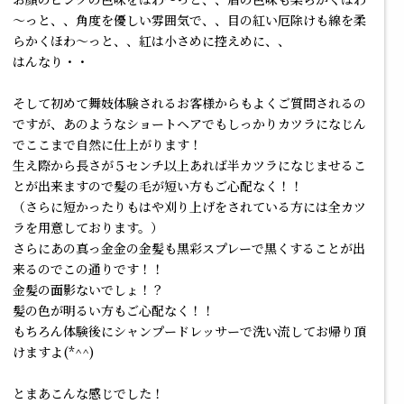
～っと、、角度を優しい雰囲気で、、目の紅い厄除けも線を柔
らかくほわ～っと、、紅は小さめに控えめに、、
はんなり・・
そして初めて舞妓体験されるお客様からもよくご質問されるの
ですが、あのようなショートヘアでもしっかりカツラになじん
でここまで自然に仕上がります！
生え際から長さが５センチ以上あれば半カツラになじませるこ
とが出来ますので髪の毛が短い方もご心配なく！！
（さらに短かったりもはや刈り上げをされている方には全カツ
ラを用意しております。）
さらにあの真っ金金の金髪も黒彩スプレーで黒くすることが出
来るのでこの通りです！！
金髪の面影ないでしょ！？
髪の色が明るい方もご心配なく！！
もちろん体験後にシャンプードレッサーで洗い流してお帰り頂
けますよ(*^^)
とまあこんな感じでした！