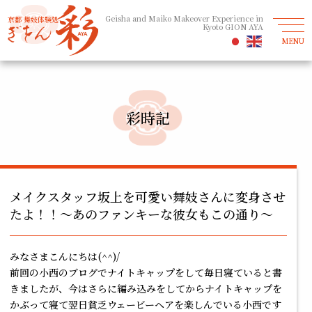
Geisha and Maiko Makeover Experience in
京都 舞妓体験処
Kyoto GION AYA
MENU
彩時記
メイクスタッフ坂上を可愛い舞妓さんに変身させ
たよ！！～あのファンキーな彼女もこの通り～
みなさまこんにちは(^^)/
前回の小西のブログでナイトキャップをして毎日寝ていると書
きましたが、今はさらに編み込みをしてからナイトキャップを
かぶって寝て翌日貧乏ウェービーヘアを楽しんでいる小西です