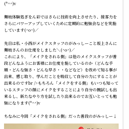
(*^^)v
舞妓体験処ぎをん彩ではさらに技術を向上させたり、接客力を
さらにパワーアップしていくために定期的に勉強会などを実施
しています(^o^)／
先日は私・小西がメイクスタッフのがみっしーこと坂上さんに
舞妓さんのお仕度をしました＼(^o^)／
これにより、「メイクをされる側」は他のメイクスタッフが普
段どんなふうにお客様にお仕度を施しているのか（どんな手
順・どんな強さ・どんな早さ・・などなど）を改めて知る事が
出来、感じ取り、学んだことを吸収して自分の力にすることが
出来るのですbr />もちろん「メイクをする側」もいつも知って
いるスタッフの顔にメイクをすることにより自分の腕試しも出
来るし、新たなやり方を試したり出来るのでお互いとっても勉
強になります(*^^)v
ちなみに今回「メイクをされる側」だった普段のがみっしー↓