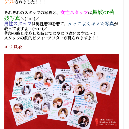
アル
されました！！！
舞妓or芸
女性スタッフ
それぞれのスタッフの写真と、
は
妓写真
＼(^o^)／
男性スタッフ
かっこよくキメた写真
は男性着物を着て、
が
載ってますよ＼(^o^)／
普段の時と変身した時とではやはり違いますね～！
スタッフの劇的ビフォーアフターが見られますよ！！
チラ見せ