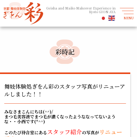
Geisha and Maiko Makeover Experience in
京都 舞妓体験処
Kyoto GION AYA
MENU
彩時記
舞妓体験処ぎをん彩のスタッフ写真がリニューア
ルしました！！
みなさまこんにちは(^^)/
まつ毛美容液でまつ毛が濃くなったようななってないよう
な・・小西です(*^^)
スタッフ紹介
リニュー
このたび待合室にある
の写真が