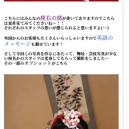
座右の銘
こちらにはみんなの
が書いてありますのでこちら
は是非見てみてくださいね～！！
それぞれのスタッフの思いが感じられると思いますよ(^^)
英語の
外国からのお客様もたくさんいらっしゃいますので
メッセージ
も載せています！
そして今回この写真を作るにあたって、舞妓・芸妓写真が少な
い何名かのスタッフは変身してもらって撮影をしました～
オフショット
その一部の
がこちら