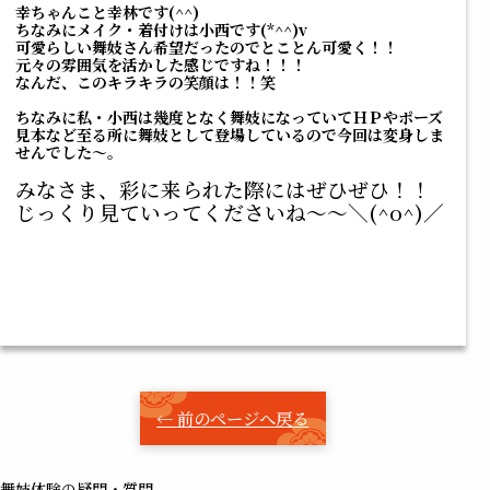
幸ちゃんこと幸林です(^^)
ちなみにメイク・着付けは小西です(*^^)v
可愛らしい舞妓さん希望だったのでとことん可愛く！！
元々の雰囲気を活かした感じですね！！！
なんだ、このキラキラの笑顔は！！笑
ちなみに私・小西は幾度となく舞妓になっていてＨＰやポーズ
見本など至る所に舞妓として登場しているので今回は変身しま
せんでした～。
みなさま、彩に来られた際にはぜひぜひ！！
じっくり見ていってくださいね～～＼(^o^)／
← 前のページへ戻る
舞妓体験の疑問・質問