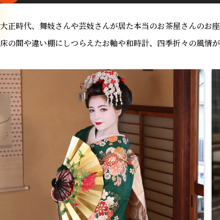
大正時代、舞妓さんや芸妓さんが居た本当のお茶屋さんのお座
床の間や違い棚にしつらえたお軸や和時計、四季折々の風情が