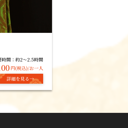
要時間：約2〜2.5時間
100
円(税込)/お一人
詳細を見る→