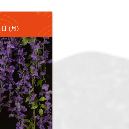
日 (月)