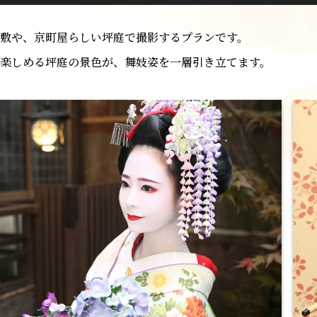
敷や、京町屋らしい坪庭で撮影するプランです。
楽しめる坪庭の景色が、舞妓姿を一層引き立てます。