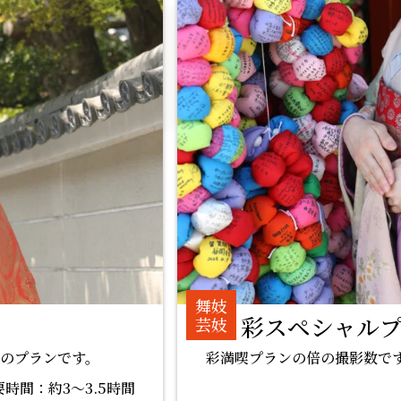
舞妓
彩スペシャル
芸妓
のプランです。
彩満喫プランの倍の撮影数で
要時間：約3～3.5時間