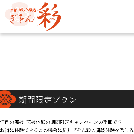
京都 舞妓体験処
期間限定プラン
恒例の舞妓･芸妓体験の期間限定キャンペーンの季節です。
お得に体験できるこの機会に是非ぎをん彩の舞妓体験を楽しみ