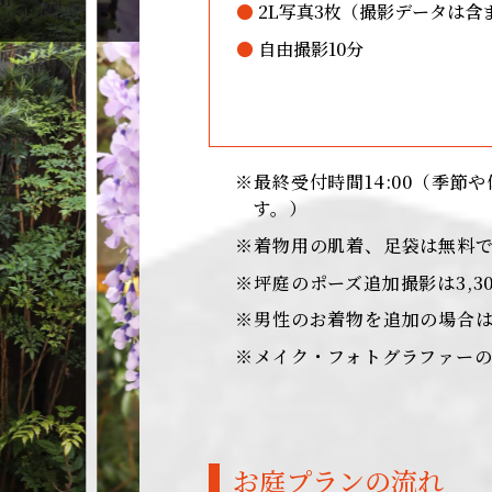
2L写真3枚（撮影データは
芸妓スタイル
自由撮影10分
最終受付時間14:00（季
す。）
着物用の肌着、足袋は無料
坪庭のポーズ追加撮影は3,3
男性のお着物を追加の場合は5
メイク・フォトグラファー
お庭プランの流れ