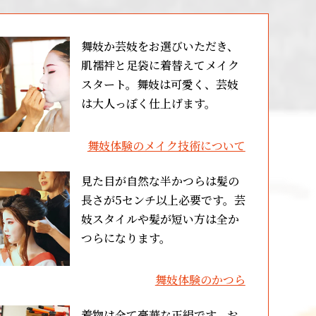
舞妓か芸妓をお選びいただき、
肌襦袢と足袋に着替えてメイク
スタート。舞妓は可愛く、芸妓
は大人っぽく仕上げます。
舞妓体験のメイク技術について
見た目が自然な半かつらは髪の
長さが5センチ以上必要です。芸
妓スタイルや髪が短い方は全か
つらになります。
舞妓体験のかつら
着物は全て豪華な正絹です。お