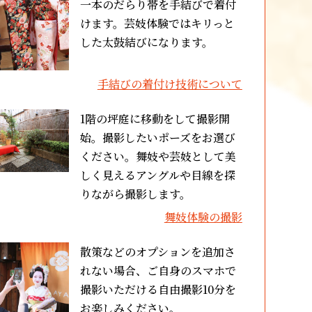
一本のだらり帯を手結びで着付
けます。芸妓体験ではキリっと
した太鼓結びになります。
手結びの着付け技術について
1階の坪庭に移動をして撮影開
始。撮影したいポーズをお選び
ください。舞妓や芸妓として美
しく見えるアングルや目線を探
りながら撮影します。
舞妓体験の撮影
散策などのオプションを追加さ
れない場合、ご自身のスマホで
撮影いただける自由撮影10分を
お楽しみください。