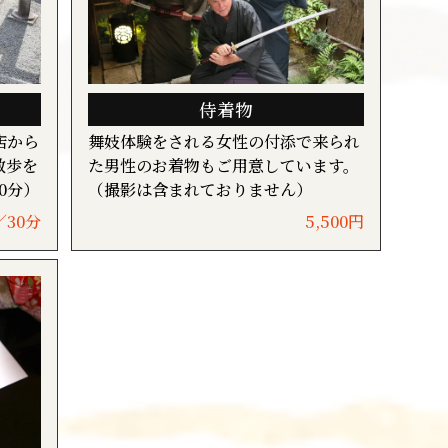
侍着物
店から
舞妓体験をされる女性の付添で来られ
散歩を
た男性のお着物もご用意しています。
0分）
（撮影は含まれておりません）
／30分
5,500円