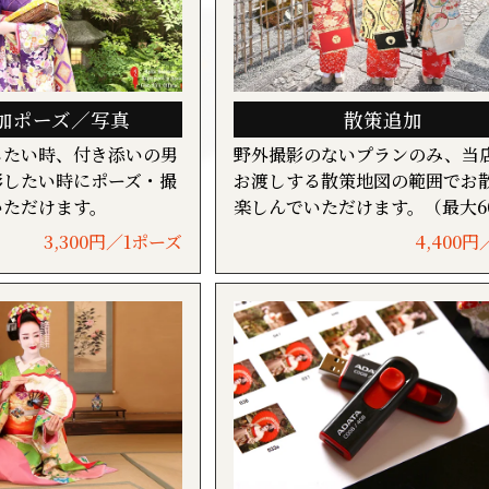
加ポーズ／写真
散策追加
したい時、付き添いの男
野外撮影のないプランのみ、当
影したい時にポーズ・撮
お渡しする散策地図の範囲でお
いただけます。
楽しんでいただけます。（最大6
3,300円／1ポーズ
4,400円