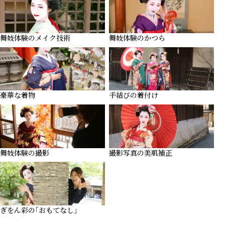
舞妓体験のメイク技術
舞妓体験のかつら
豪華な着物
手結びの着付け
舞妓体験の撮影
撮影写真の美肌補正
ぎをん彩の｢おもてなし｣