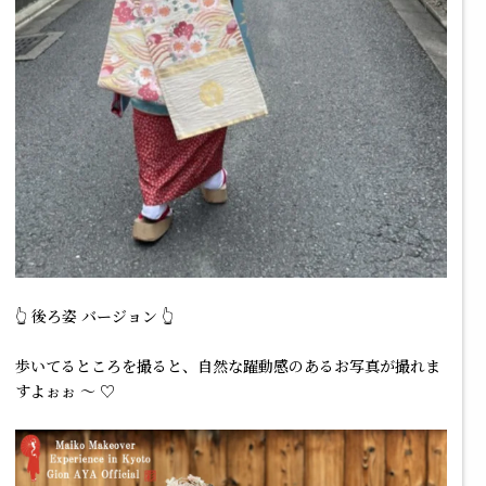
👆 後ろ姿 バージョン 👆
歩いてるところを撮ると、自然な躍動感のあるお写真が撮れま
すよぉぉ ～ ♡