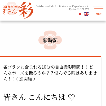
Geisha and Maiko Makeover Experience in
京都 舞妓体験処
Kyoto GION AYA
MENU
彩時記
各プランに含まれる10分の自由撮影時間！！ど
んなポーズを撮ろうか？？悩んでる暇はありませ
ん！！( 玄関編 ）
皆さん こんにちは ♡