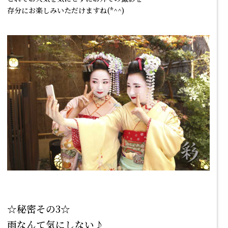
存分にお楽しみいただけますね(*^^)
☆秘密その3☆
雨なんて気にしない♪