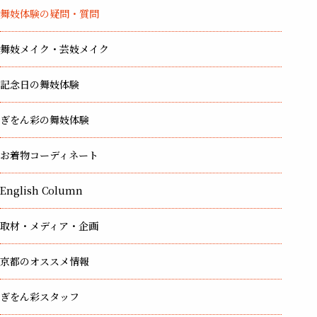
舞妓体験の疑問・質問
舞妓メイク・芸妓メイク
記念日の舞妓体験
ぎをん彩の舞妓体験
お着物コーディネート
English Column
取材・メディア・企画
京都のオススメ情報
ぎをん彩スタッフ