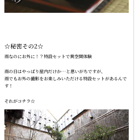
☆秘密その2☆
雨なのにお外に！？特設セットで異空間体験
雨の日はやっぱり屋内だけか…と思いがちですが、
雨でもお外の撮影をお楽しみいただける特設セットがあるんで
す！
それがコチラ☆