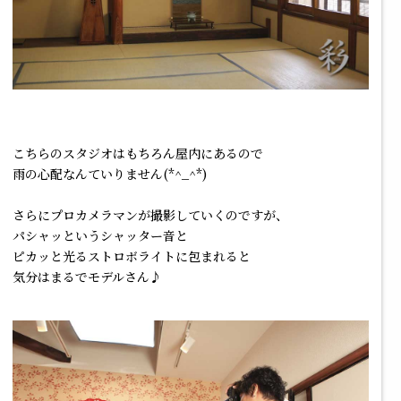
こちらのスタジオはもちろん
屋内
にあるので
雨の心配なんていりません(*^_^*)
さらにプロカメラマンが撮影していくのですが、
パシャッというシャッター音と
ピカッと光るストロボライトに包まれると
気分はまるで
モデルさん♪