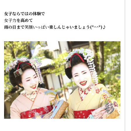
女子ならではの体験で
女子力
を高めて
雨の日まで
笑顔いっぱい
楽しんじゃいましょう(*^^*)♪