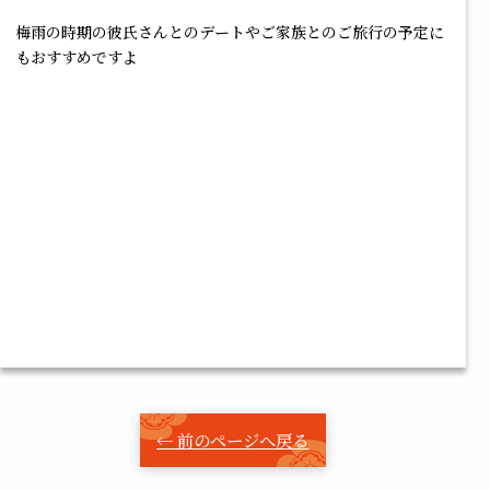
梅雨の時期の彼氏さんとの
デート
やご家族との
ご旅行
の予定に
もおすすめですよ
← 前のページへ戻る