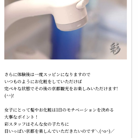
さらに体験後は一度スッピンになりますので
いつものようにお化粧をしていただけば
完ペキな状態
でその後の京都観光をお楽しみいただけます!
(^^)!
女子にとって髪やお化粧は1日のモチベーションを決める
大事なポイント！
彩スタッフはそんな女の子たちに
目いっぱい京都を楽しんでいただきたいのです＼(^o^)／