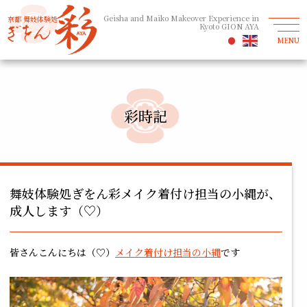
Geisha and Maiko Makeover Experience in
京都 舞妓体験処
Kyoto GION AYA
MENU
彩時記
舞妓体験処ぎをん彩メイク着付け担当の小縄が、
成人します（♡）
皆さんこんにちは（♡）
メイク着付け担当の小縄
です