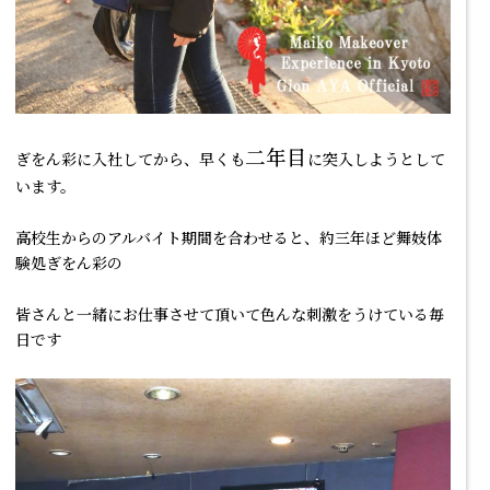
二年目
ぎをん彩に入社してから、早くも
に突入しようとして
います。
高校生からのアルバイト期間を合わせると、約三年ほど
舞妓体
験処ぎをん彩
の
皆さんと一緒にお仕事させて頂いて色んな刺激をうけている毎
日です