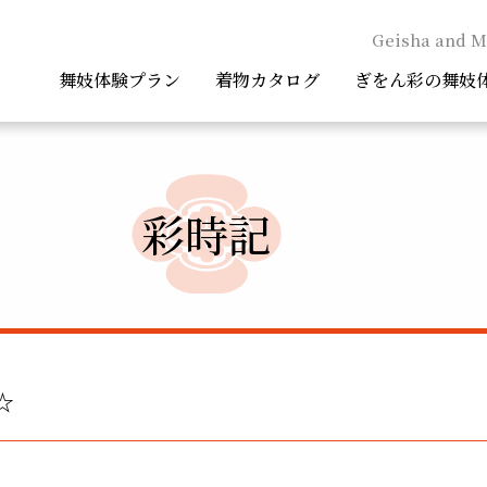
Geisha and M
舞妓体験プラン
着物カタログ
ぎをん彩の舞妓
彩時記
☆