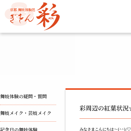
京都 舞妓体験処
舞妓体験の疑問・質問
彩周辺の紅葉状況
舞妓メイク・芸妓メイク
記念日の舞妓体験
みなさまこんにちは～(^^)/♡