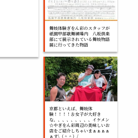
舞妓体験ぎをん彩のスタッフが
祇園甲部歌舞練場内 八坂倶楽
部にて展示されている舞妓物語
展に行ってきた物語
京都といえば、舞妓体
験！！！！＆女子が大好き
な、、、、、、、、、イケメン
☆やぎをん彩周辺の美味しいお
店をご紹介しちゃいまぁぁぁぁ
ぁす\（＾＾）/