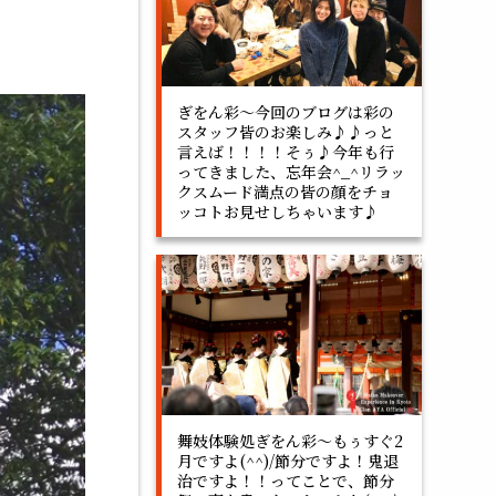
ぎをん彩～今回のブログは彩の
スタッフ皆のお楽しみ♪♪っと
言えば！！！！そぅ♪今年も行
ってきました、忘年会^_^リラッ
クスムード満点の皆の顔をチョ
ッコトお見せしちゃいます♪
舞妓体験処ぎをん彩～もぅすぐ2
月ですよ(^^)/節分ですよ！鬼退
治ですよ！！ってことで、節分