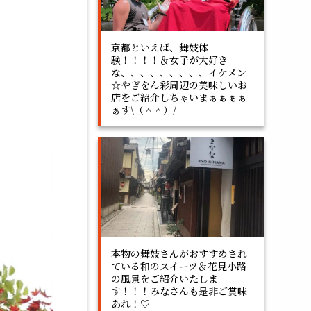
京都といえば、舞妓体
験！！！！＆女子が大好き
な、、、、、、、、、イケメン
☆やぎをん彩周辺の美味しいお
店をご紹介しちゃいまぁぁぁぁ
ぁす\（＾＾）/
本物の舞妓さんがおすすめされ
ている和のスイーツ＆花見小路
の風景をご紹介いたしま
す！！！みなさんも是非ご賞味
あれ！♡