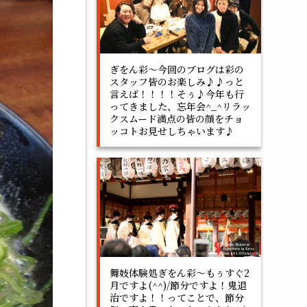
ぎをん彩～今回のブログは彩の
スタッフ皆のお楽しみ♪♪っと
言えば！！！！そぅ♪今年も行
ってきました、忘年会^_^リラッ
クスムード満点の皆の顔をチョ
ッコトお見せしちゃいます♪
舞妓体験処ぎをん彩～もぅすぐ2
月ですよ(^^)/節分ですよ！鬼退
治ですよ！！ってことで、節分