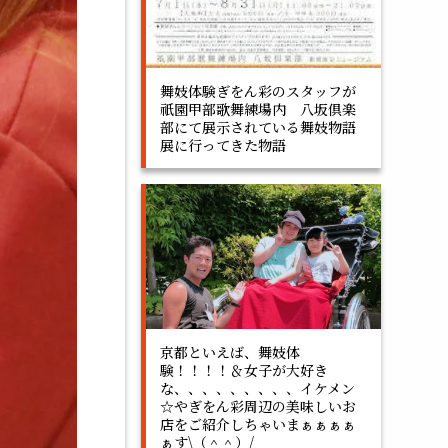
舞妓体験ぎをん彩のスタッフが
祇園甲部歌舞練場内 八坂倶楽
部にて展示されている舞妓物語
展に行ってきた物語
京都といえば、舞妓体
験！！！！＆女子が大好き
な、、、、、、、、、イケメン
☆やぎをん彩周辺の美味しいお
店をご紹介しちゃいまぁぁぁぁ
ぁす\（＾＾）/