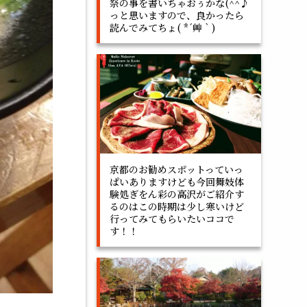
祭の事を書いちゃおぅかな(^^♪
っと思いますので、良かったら
読んでみてちょ( *´艸｀)
京都のお勧めスポットっていっ
ぱいありますけども今回舞妓体
験処ぎをん彩の高沢がご紹介す
るのはこの時期は少し寒いけど
行ってみてもらいたいココで
す！！