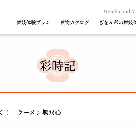
Geisha and M
舞妓体験プラン
着物カタログ
ぎをん彩の舞妓
彩時記
く！ ラーメン無双心