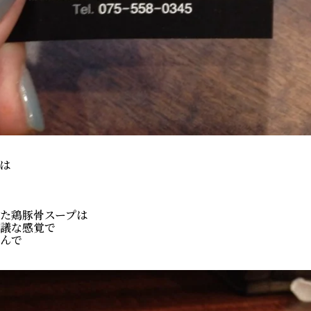
は
！
た鶏豚骨スープは
議な感覚で
んで