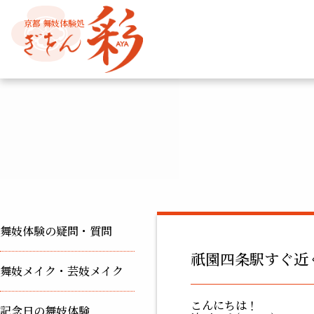
京都 舞妓体験処
舞妓体験の疑問・質問
祇園四条駅すぐ近
舞妓メイク・芸妓メイク
こんにちは！
記念日の舞妓体験