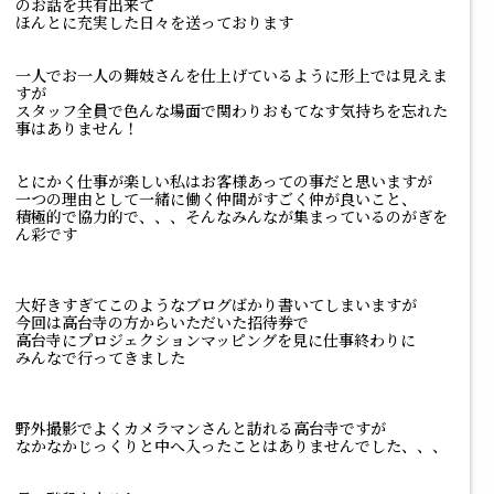
のお話を共有出来て
ほんとに充実した日々を送っております
一人でお一人の舞妓さんを仕上げているように形上では見えま
すが
スタッフ全員で色んな場面で関わりおもてなす気持ちを忘れた
事はありません！
とにかく仕事が楽しい私はお客様あっての事だと思いますが
一つの理由として一緒に働く仲間がすごく仲が良いこと、
積極的で協力的で、、、そんなみんなが集まっているのがぎを
ん彩です
大好きすぎてこのようなブログばかり書いてしまいますが
今回は高台寺の方からいただいた招待券で
高台寺にプロジェクションマッピングを見に仕事終わりに
みんなで行ってきました
野外撮影でよくカメラマンさんと訪れる高台寺ですが
なかなかじっくりと中へ入ったことはありませんでした、、、