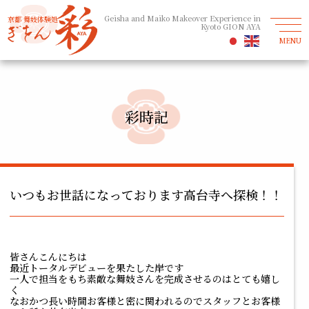
Geisha and Maiko Makeover Experience in
京都 舞妓体験処
Kyoto GION AYA
MENU
彩時記
いつもお世話になっております高台寺へ探検！！
皆さんこんにちは
最近トータルデビューを果たした岸です
一人で担当をもち素敵な舞妓さんを完成させるのはとても嬉し
く
なおかつ長い時間お客様と密に関われるのでスタッフとお客様