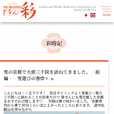
Geisha and Maiko Makeover Experience in
京都 舞妓体験処
Kyoto GION AYA
MENU
彩時記
雪の京都で大原三千院を訪ねてきました。‐前
編‐ 雪遊びの巻🙊✧ం
こんにちは～！辻下です！ 先日タイミングよく家族と✨雪の
三千院✨に訪れることが出来たので 皆さんにも雪化粧した京都
をおすそわけ致します♡ 今回は車で向かいました。 京都市
内から車で30分くらい北に上がったところにあります。 途中比
叡山を拝みながら