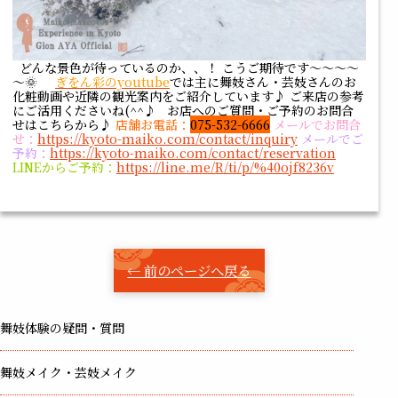
どんな景色が待っているのか、、！ こうご期待です～～～～
～🌞
ぎをん彩のyoutube
では主に舞妓さん・芸妓さんのお
化粧動画や近隣の観光案内をご紹介しています♪ ご来店の参考
にご活用くださいね(^^♪ お店へのご質問・ご予約のお問合
せはこちらから♪
店舗お電話：
075-532-6666
メールでお問合
せ：
https://kyoto-maiko.com/contact/inquiry
メールでご
予約：
https://kyoto-maiko.com/contact/reservation
LINEからご予約：
https://line.me/R/ti/p/%40ojf8236v
← 前のページへ戻る
舞妓体験の疑問・質問
舞妓メイク・芸妓メイク