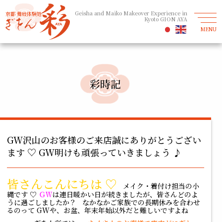
Geisha and Maiko Makeover Experience in
京都 舞妓体験処
Kyoto GION AYA
MENU
彩時記
GW沢山のお客様のご来店誠にありがとうござい
ます ♡ GW明けも頑張っていきましょう ♪
皆さんこんにちは ♡
メイク・着付け担当の小
縄です ♡
ＧＷ
は連日暖かい日が続きましたが、皆さんどのよ
うに過ごしましたか？ なかなかご家族での長期休みを合わせ
るのって GWや、お盆、年末年始以外だと難しいですよね