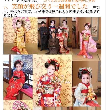
・・・ ぎをん彩では、
たくさんのお客様で店内がにぎわ
笑顔が飛び交う一週間でした
い、
中で
も、やはりご家族、お子様で体験されるお客様が多い印象であ
りました