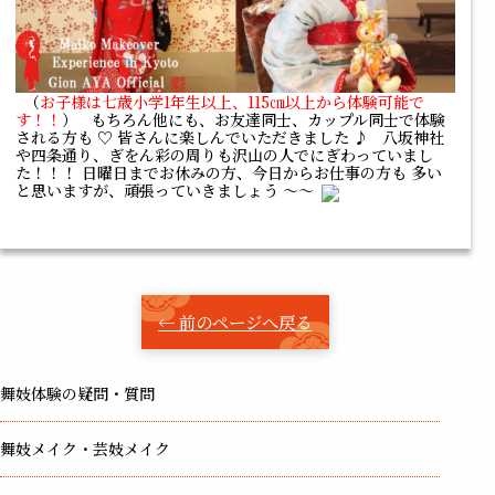
（
お子様は七歳小学1年生以上、115㎝以上から体験可能で
す！！
） もちろん他にも、お友達同士、カップル同士で体験
される方も ♡ 皆さんに楽しんでいただきました ♪ 八坂神社
や四条通り、ぎをん彩の周りも沢山の人でにぎわっていまし
た！！！ 日曜日までお休みの方、今日からお仕事の方も 多い
と思いますが、頑張っていきましょう ～～
← 前のページへ戻る
舞妓体験の疑問・質問
舞妓メイク・芸妓メイク