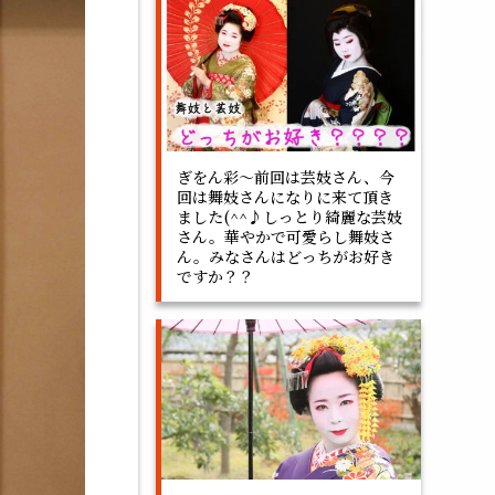
ぎをん彩～前回は芸妓さん、今
回は舞妓さんになりに来て頂き
ました(^^♪しっとり綺麗な芸妓
さん。華やかで可愛らし舞妓さ
ん。みなさんはどっちがお好き
ですか？？