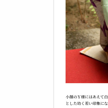
小顔のＹ様にはあえて白
とした幼く若い印象にな