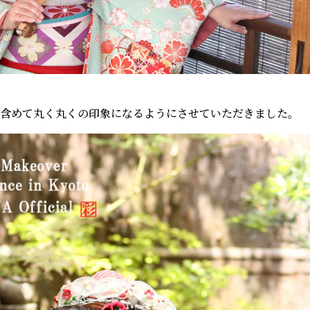
含めて丸く丸くの印象になるようにさせていただきました。