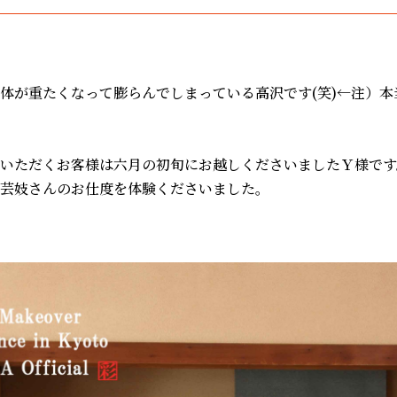
体が重たくなって膨らんでしまっている高沢です(笑)←注）本
いただくお客様は六月の初旬にお越しくださいましたＹ様です
芸妓さんのお仕度を体験くださいました。