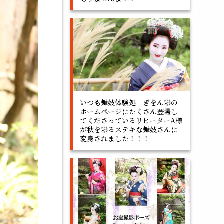
いつも舞妓体験処 ぎをん彩の
ホームページにたくさん登場し
てくださっているリピーターA様
が秋を彩るステキな舞妓さんに
変身されました！！！