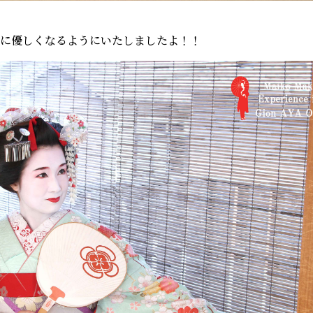
に優しくなるようにいたしましたよ！！