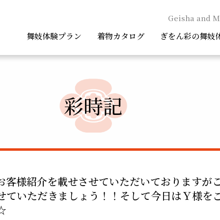
Geisha and M
舞妓体験プラン
着物カタログ
ぎをん彩の舞妓
彩時記
お客様紹介を載せさせていただいておりますが
せていただきましょう！！そして今日はＹ様を
☆