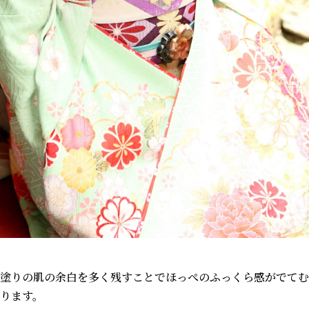
塗りの肌の余白を多く残すことでほっぺのふっくら感がでてむ
ります。