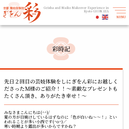
Geisha and Maiko Makeover Experience in
京都 舞妓体験処
Kyoto GION AYA
MENU
彩時記
先日２回目の芸妓体験をしにぎをん彩にお越しく
ださったＭ様のご紹介！！～素敵なプレゼントも
たくさん頂き、ありがたき幸せ！～
みなさまこんにちは(^^)/
夏の方が日焼けしているはずなのに「色が白いね～～！」とい
われることが多い小西です(^o^)／
寒い時期より露出が多いからですかね？