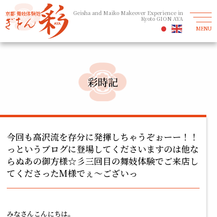
Geisha and Maiko Makeover Experience in
京都 舞妓体験処
Kyoto GION AYA
MENU
彩時記
今回も高沢流を存分に発揮しちゃうぞぉーー！！
っというブログに登場してくださいますのは他な
らぬあの御方様☆彡三回目の舞妓体験でご来店し
てくださったM様でぇ～ございっ
みなさんこんにちは。