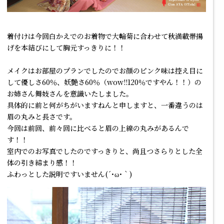
着付けは今回白かえでのお着物で大輪菊に合わせて秋満載帯揚
げを本結びにして胸元すっきりに！！
メイクはお部屋のプランでしたのでお顔のピンク味は控え目に
して優しさ60％、妖艶さ60％（wow!!120％ですやん！！）の
お姉さん舞妓さんを意識いたしました。
具体的に前と何がちがいますねんと申しますと、一番違うのは
眉の丸みと長さです。
今回は前回、前々回に比べると眉の上線の丸みがあるんで
す！！
室内でのお写真でしたのですっきりと、尚且つさらりとした全
体の引き締まり感！！
ふわっとした説明ですいません(´･ω･｀)