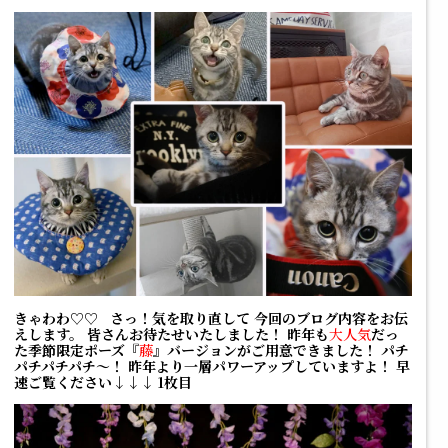
きゃわわ♡♡
さっ！気を取り直して 今回のブログ内容をお伝
えします。
皆さんお待たせいたしました！
昨年も
大人気
だっ
た季節限定ポーズ『
藤
』バージョンがご用意できました！
パチ
パチパチパチ～！
昨年より一層パワーアップしていますよ！
早
速ご覧ください↓↓↓
1枚目