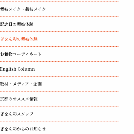
舞妓メイク・芸妓メイク
記念日の舞妓体験
ぎをん彩の舞妓体験
お着物コーディネート
English Column
取材・メディア・企画
京都のオススメ情報
ぎをん彩スタッフ
ぎをん彩からのお知らせ