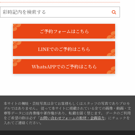
ご予約フォームはこちら
LINEでのご予約はこちら
WhatsAPPでのご予約はこちら
本サイトの舞妓・芸妓写真は全てお客様もしくはスタッフの写真でありプロモ
デルではありません。
従って本サイトに掲載されている全ての画像・動画・文
章等データには肖像権や著作権があり、転載を固く禁じます。
データのご利用
をご希望の際は必ず「
お問い合わせフォームの取材・企画協力
」にチェックを
入れてご連絡ください。