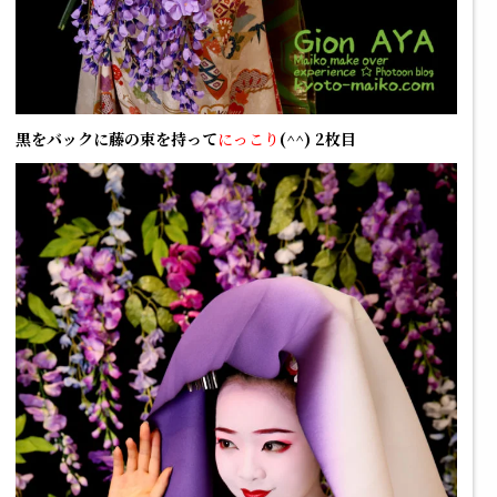
黒をバックに藤の束を持って
にっこり
(^^)
2枚目