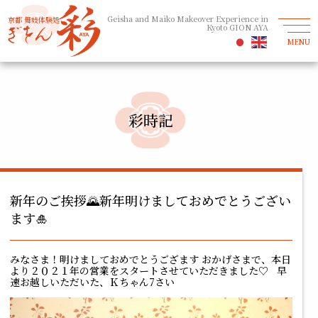
Geisha and Maiko Makeover Experience in
京都 舞妓体験処
Kyoto GION AYA
MENU
彩時記
新年のご挨拶🌄新年明けましておめでとうござい
ます🎍
みなさま！明けましておめでとうござます おかげさまで、本日
より２０２１年の営業をスタートさせていただきました♡ 早
速お越しいただいた、Ｋちゃん7さい