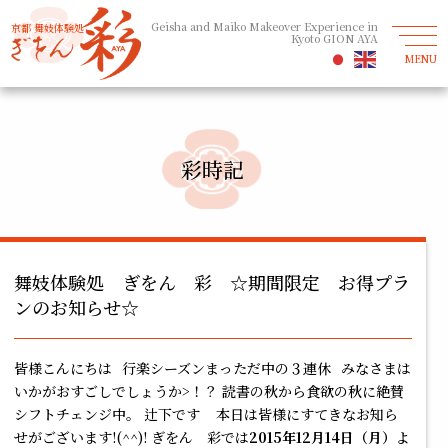
Geisha and Maiko Makeover Experience in
京都 舞妓体験処
Kyoto GION AYA
MENU
彩時記
舞妓体験処 ぎをん 彩 ☆期間限定 お得プラ
ンのお知らせ☆
皆様こんにちは
行楽シーズンまっただ中の３連休
みなさまは
いかがおすごしでしょうか>！？ 読書の秋から食欲の秋に絶賛
シフトチェンジ中。 辻下です
本日は皆様にすてきなお知ら
せがございます!(^^)! ぎをん 彩では
2015年12月14日（月）
よ