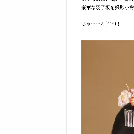
豪華な羽子板を撮影小物と
じ
ゃーーん(*^^)！