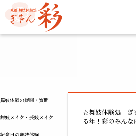
京都 舞妓体験処
舞妓体験の疑問・質問
☆舞妓体験処 ぎ
舞妓メイク・芸妓メイク
る年！彩のみんな
記念日の舞妓体験