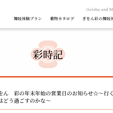
Geisha and M
舞妓体験プラン
着物カタログ
ぎをん彩の舞妓
彩時記
をん 彩の年末年始の営業日のお知らせ☆～行
はどう過ごすのかな～