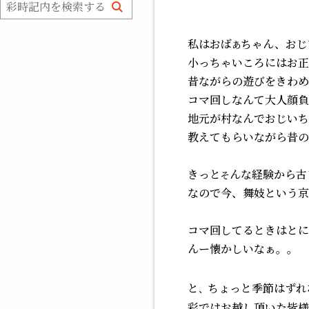
私
はおば
ちゃん、おじ
あ
小っちゃいころにはお正
昔ながらの遊びをきわめ
コマ回しなんて大人顔負
地元が村なんでおじいち
教えてもらいながら昔の
き
っと
んな経験から古
そ
なので今、舞妓という京
コマ回してるときはとに
んー懐かしいなぁ。。
と
ちょっと季節はずれ
、
彩ではお越し頂いた皆様