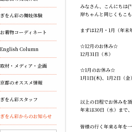
みなさん、こんにちは(*^
岸ちゃんと同じくもこも
ぎをん彩の舞妓体験
まずは
12月・1月（年
お着物コーディネート
☆12月のお休み☆
English Column
12月31日（木）
取材・メディア・企画
☆1月のお休み☆
1月1日(木)、1月2日
京都のオススメ情報
ぎをん彩スタッフ
以上の日程でお休みを頂
年末は30日（水）まで
ぎをん彩からのお知らせ
皆様の
行く
年
来
る年
を一