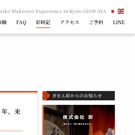
aiko Makeover Experience in Kyoto GION AYA
体験
FAQ
彩時記
アクセス
ご予約
LINE
ぎをん彩からのお知らせ
く年、来