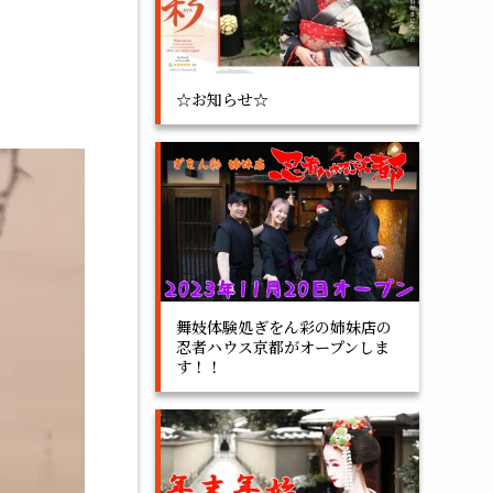
☆お知らせ☆
舞妓体験処ぎをん彩の姉妹店の
忍者ハウス京都がオープンしま
す！！