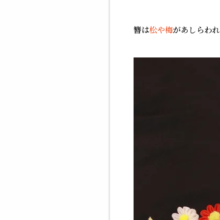
簪
は
松や梅
があしらわれ