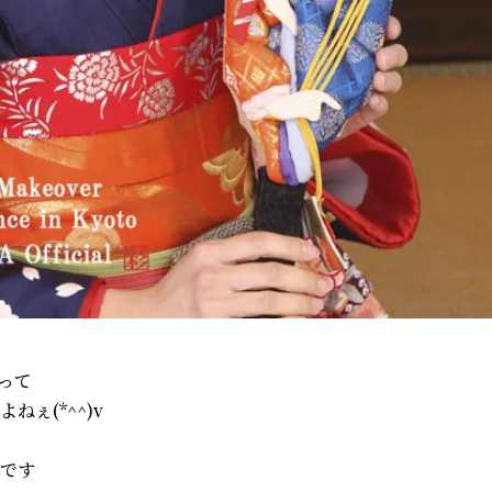
って
ぇ(*^^)v
です