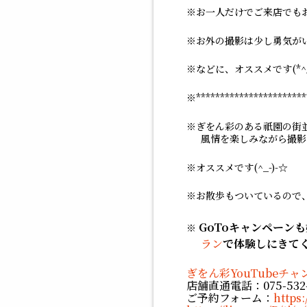
お一人だけでご来店でも
お外の撮影は少し勇気が
などに、オススメです(*^_
***********************
ぎをん彩のある祇園の街
風情を楽しみながら撮影
オススメです(^_-)-☆
お散歩もついているので
GoToキャンペーン
ラン
で体験しにきてくだ
ぎをん彩YouTubeチャ
店舗直通電話：075-532
ご予約フォーム：
https