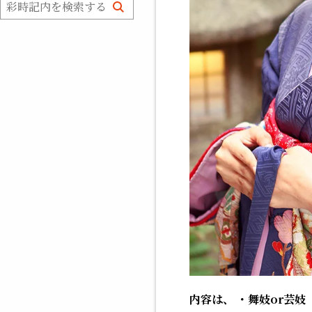
内容は、
・舞妓or芸妓