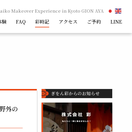
aiko Makeover Experience in Kyoto GION AYA
体験
FAQ
彩時記
アクセス
ご予約
LINE
ぎをん彩からのお知らせ
に野外の