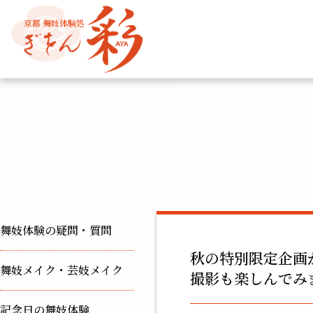
京都 舞妓体験処
舞妓体験の疑問・質問
秋の特別限定企画
舞妓メイク・芸妓メイク
撮影も楽しんでみ
記念日の舞妓体験