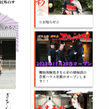
真以外のサ
☆お知らせ☆
舞妓体験処ぎをん彩の姉妹店の
忍者ハウス京都がオープンしま
す！！