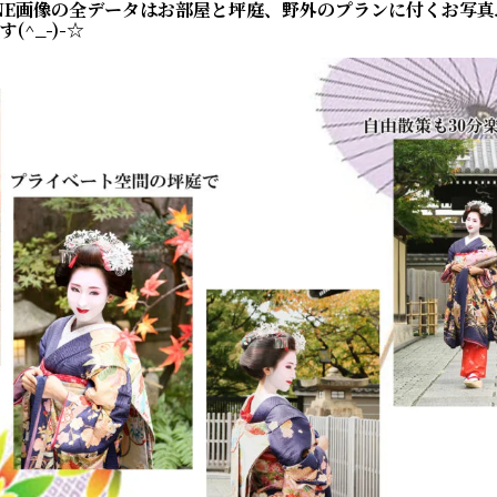
INE画像の全データはお部屋と坪庭、野外のプランに付くお写
^_-)-☆