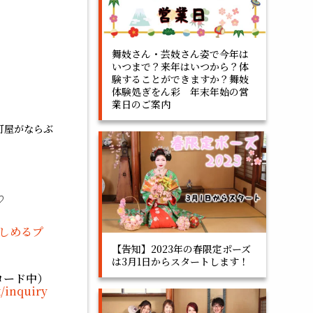
舞妓さん・芸妓さん姿で今年は
いつまで？来年はいつから？体
験することができますか？舞妓
体験処ぎをん彩 年末年始の営
業日のご案内
町屋がならぶ
♡
しめるプ
【告知】2023年の春限定ポーズ
は3月1日からスタートします！
ロード中）
t/inquiry
：