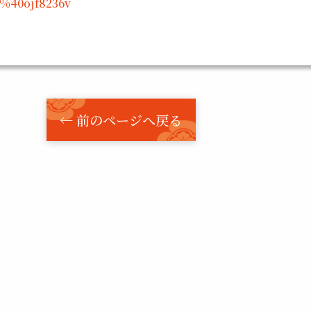
p/%40ojf8236v
← 前のページへ戻る