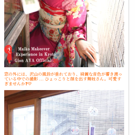
窓の外には、沢山の風鈴が垂れており、綺麗な音色が響き渡っ
ている中での撮影 ...
ひょっこりと顔を出す舞妓さん。可愛す
ぎませんか❓💛