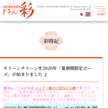
Geisha and Maiko Makeover Experience in
京都 舞妓体験処
Kyoto GION AYA
MENU
彩時記
チリーンチリーン🎐2020年「夏期間限定ポー
ズ」が始まりました ♪
皆さん、こんにちは
メイク・着付け担当の小縄
です（♡）
今
回は ... （某漫才師の真似をしながら）
「おかんが言うには、
沢山の風鈴を駆使してめっちゃ夏らしい撮影してくれるらしい
ねん 。」
「それ、舞妓体験処ぎをん彩の夏限定ポーズとちゃ
うの？」
ということで...！！そうなんです！！ なんと、、、