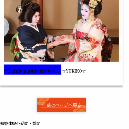
♡Family photos for you.♡
☆YUKIKO☆
← 前のページへ戻る
舞妓体験の疑問・質問