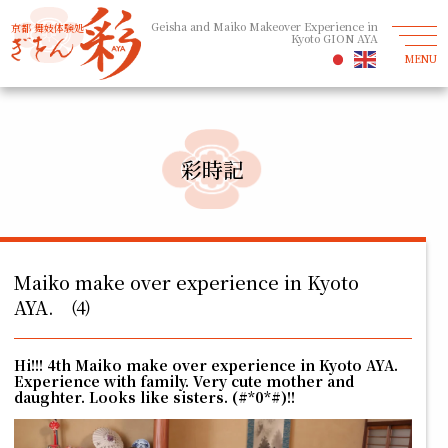
Geisha and Maiko Makeover Experience in
京都 舞妓体験処
Kyoto GION AYA
MENU
彩時記
Maiko make over experience in Kyoto
AYA. ⑷
Hi!!! 4th Maiko make over experience in Kyoto AYA.
Experience with family.
Very cute mother and
daughter.
Looks like sisters. (#*0*#)!!