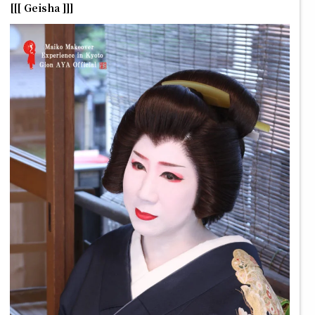
[[[ Geisha ]]]