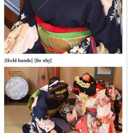
{Hold hands}
{Be shy}