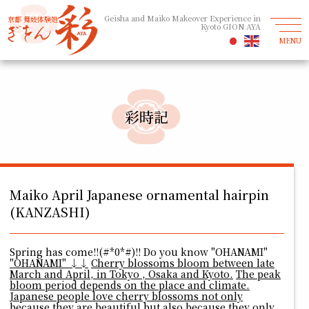
Geisha and Maiko Makeover Experience in
京都 舞妓体験処
Kyoto GION AYA
MENU
彩時記
Maiko April Japanese ornamental hairpin
(KANZASHI)
Spring has come!!(#*0*#)!! Do you know "OHANAMI"
"OHANAMI" ↓↓
Cherry blossoms bloom between late
March and April, in Tokyo , Osaka and Kyoto.
The peak
bloom period depends on the place and climate.
Japanese people love cherry blossoms not only
because they are beautiful but also because they only