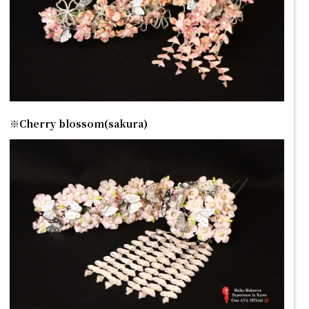
※Cherry blossom(sakura)