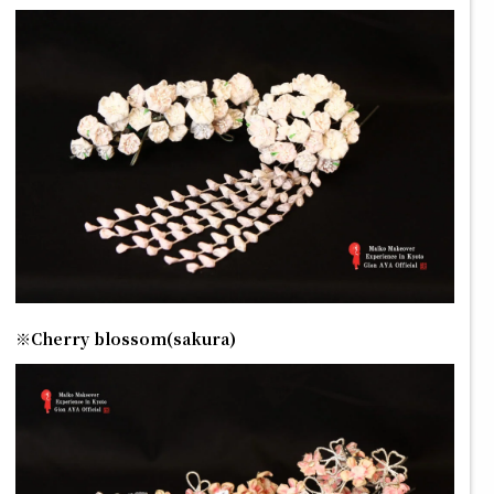
※Cherry blossom(sakura)