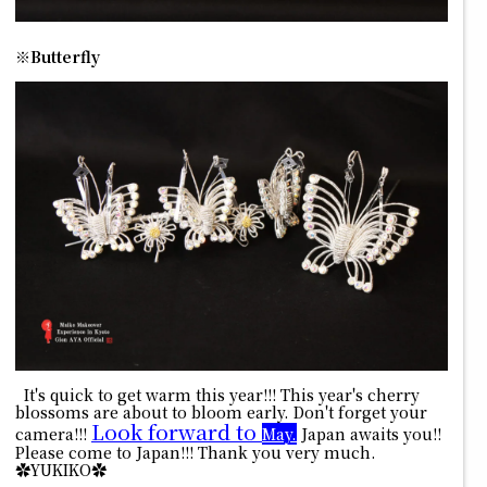
※Butterfly
It's quick to get warm this year!!! This year's cherry
blossoms are about to bloom early.
Don't forget your
Look forward to
camera!!!
May.
Japan awaits you!!
Please come to Japan!!! Thank you very much.
✿YUKIKO✿