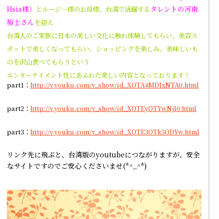
Hsia様）
タレントの河南
とルージ―様のお母様、台湾で活躍する
裕士さん
を迎え
台湾人のご家族に日本の美しい文化に触れ体験してもらい、美容ス
ポットで美しくなってもらい、ショッピングを楽しみ、美味しいも
のを沢山食べてもらうという
エンターテイメント性にあふれた楽しい内容となっております！
part1
：
http://v.youku.com/v_show/id_XOTA4MDIxNTA0.html
part2
：
http://v.youku.com/v_show/id_XOTEyOTYwNjI0.html
part3
：
http://v.youku.com/v_show/id_XOTE3OTk5ODYw.html
リンク先に飛ぶと、台湾版のyoutubeにつながりますが、安全
なサイトですのでご安心くださいませ(*^_^*)