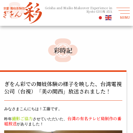
Geisha and Maiko Makeover Experience in
京都 舞妓体験処
Kyoto GION AYA
MENU
彩時記
ぎをん彩での舞妓体験の様子を映した、台湾電視
公司（台視）「美の関西」放送されました！
みなさまこんにちは！工藤です。
撮影ご協力
台湾の有名テレビ局制作の番
昨年
させていただいた、
組放送
がありました！