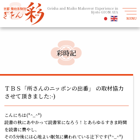
Geisha and Maiko Makeover Experience in
京都 舞妓体験処
Kyoto GION AYA
MENU
彩時記
ＴＢＳ「所さんのニッポンの出番」 の取材協力
させて頂きました:-)
こんにちは(*^_^*)
読書の秋にあやかって読書家になろう！とあらゆるすきま時間
を読書に費やし、
その5分後には心地よい眠気に襲われている辻下です(*^_^*)