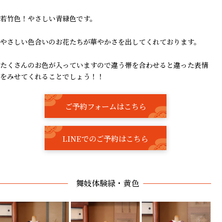
若竹色！やさしい青緑色です。
やさしい色合いのお花たちが華やかさを出してくれております。
たくさんのお色が入っていますので違う帯を合わせると違った表情
をみせてくれることでしょう！！
ご予約フォームはこちら
LINEでのご予約はこちら
舞妓体験緑・黄色