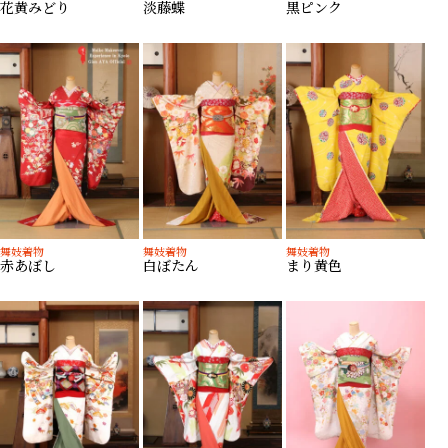
花黄みどり
淡藤蝶
黒ピンク
舞妓着物
舞妓着物
舞妓着物
赤あぼし
白ぼたん
まり黄色