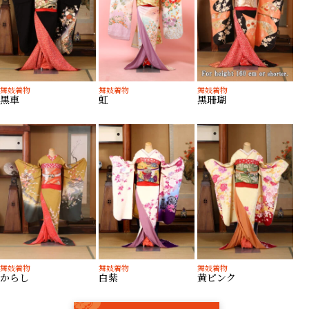
舞妓着物
舞妓着物
舞妓着物
黒車
虹
黒珊瑚
舞妓着物
舞妓着物
舞妓着物
からし
白紫
黄ピンク