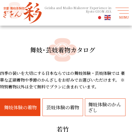
Geisha and Maiko Makeover Experience in
京都 舞妓体験処
Kyoto GION AYA
MENU
舞妓･芸妓着物カタログ
四季の装いを大切にする日本ならではの舞妓体験・芸妓体験では
豪
華な正絹着物や季節のかんざしをお好みでお選びいただけます。
※
特別着物以外は全て無料でプランに含まれています。
舞妓体験のかん
舞妓体験
芸妓体験
ざし
若竹