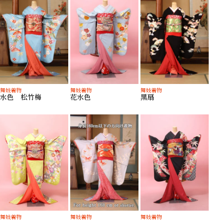
舞妓着物
舞妓着物
舞妓着物
水色 松竹梅
花水色
黒扇
舞妓着物
舞妓着物
舞妓着物