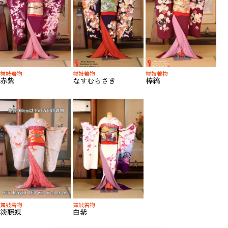
舞妓着物
舞妓着物
舞妓着物
赤紫
なすむらさき
棒縞
舞妓着物
舞妓着物
淡藤蝶
白紫