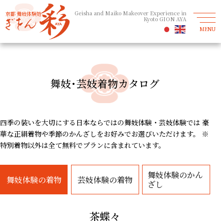
Geisha and Maiko Makeover Experience in
京都 舞妓体験処
Kyoto GION AYA
MENU
舞妓･芸妓着物カタログ
四季の装いを大切にする日本ならではの舞妓体験・芸妓体験では
豪
華な正絹着物や季節のかんざしをお好みでお選びいただけます。
※
特別着物以外は全て無料でプランに含まれています。
舞妓体験のかん
舞妓体験
芸妓体験
ざし
茶蝶々