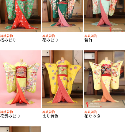
舞妓着物
舞妓着物
舞妓着物
桜みどり
花みどり
若竹
舞妓着物
舞妓着物
舞妓着物
花黄みどり
まり黄色
花なみき