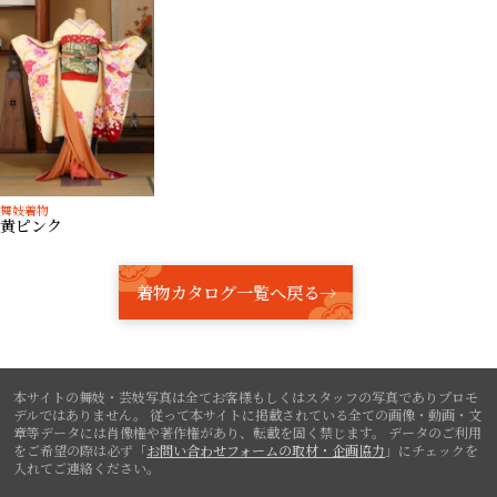
舞妓着物
黄ピンク
着物カタログ一覧へ戻る→
本サイトの舞妓・芸妓写真は全てお客様もしくはスタッフの写真でありプロモ
デルではありません。
従って本サイトに掲載されている全ての画像・動画・文
章等データには肖像権や著作権があり、転載を固く禁じます。
データのご利用
をご希望の際は必ず「
お問い合わせフォームの取材・企画協力
」にチェックを
入れてご連絡ください。