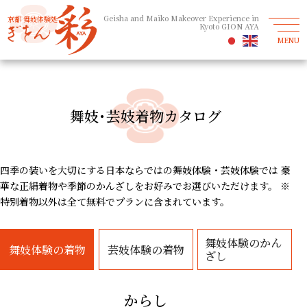
Geisha and Maiko Makeover Experience in
京都 舞妓体験処
Kyoto GION AYA
MENU
舞妓･芸妓着物カタログ
四季の装いを大切にする日本ならではの舞妓体験・芸妓体験では
豪
華な正絹着物や季節のかんざしをお好みでお選びいただけます。
※
特別着物以外は全て無料でプランに含まれています。
舞妓体験のかん
舞妓体験
芸妓体験
ざし
からし