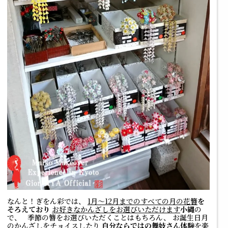
なんと！ぎをん彩では、
1月～12月までのすべての月の花簪
を
そろえており
お好きなかんざしをお選びいただけます
小縄
の
で、 季節の簪をお選びいただくことはもちろん、 お誕生日月
のかんざしをチョイスしたり
自分ならではの舞妓さん体験
を楽