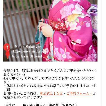
今現在4月、5月はおかげさまでたくさんのご予約をいただいて
おります(>_<)
4月は中旬～、GWも少しですがまだご予約いただける状況で
す！
ご体験をお考えのお客様はぜひお早目のご予約がおすすめです
小縄
お問い合わせご予約は、
彩公式ＬＩＮＥ
・
ご予約フォーム・
お
電話から承っております♪
最後に、、
番・外・編☆☆
菜の花（ちりめん）