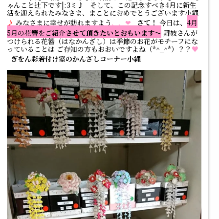
ゃんこと辻下です|:3ミ♪ そして、この記念すべき4月に新生
活を迎えられたみなさま、まことにおめでとうございます小縄
♪
みなさまに幸せが訪れますよう
、、❤
さて！
今日は、
4月
5月の花簪をご紹介
させて頂きたいとおもいます～
舞妓さんが
つけられる花簪（はなかんざし）は季節のお花がモチーフにな
っていることは ご存知の方もおおいですよね（*^_^*）？？
♥
ぎをん彩着付け室のかんざしコーナー小縄