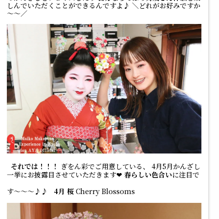
しんでいただくことができるんですよ♪ ＼どれがお好みですか
～～／
それでは！！！
ぎをん彩でご用意している、 4月5月かんざし
一挙にお披露目させていただきます❤
春らしい色合い
に注目で
す～～～♪♪
4月
桜
Cherry Blossoms