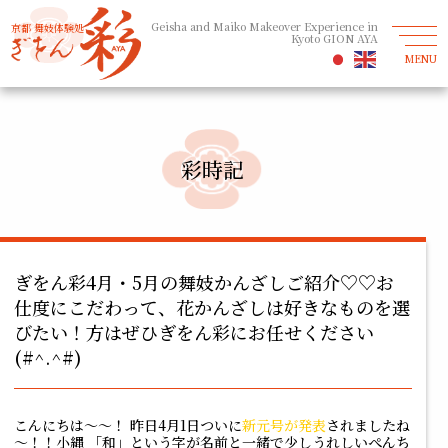
Geisha and Maiko Makeover Experience in
京都 舞妓体験処
Kyoto GION AYA
MENU
彩時記
ぎをん彩4月・5月の舞妓かんざしご紹介♡♡お
仕度にこだわって、花かんざしは好きなものを選
びたい！方はぜひぎをん彩にお任せください
(#^.^#)
こんにちは～～！ 昨日4月1日ついに
新元号
が発表
されましたね
～！！小縄 「和」という字が名前と一緒で少しうれしいぺんち