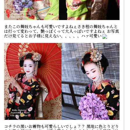
またこの舞妓ちゃんも可愛いですよねぇさき程の舞妓ちゃんと
は打って変わって、艶っぽくって大人っぽいですよねぇ お写真
だけ見てるとお子様に見えない、、、、、ハァ可愛い
コチラの黒いお着物も可愛らしいでしょ？？ 黒地に色とりどり