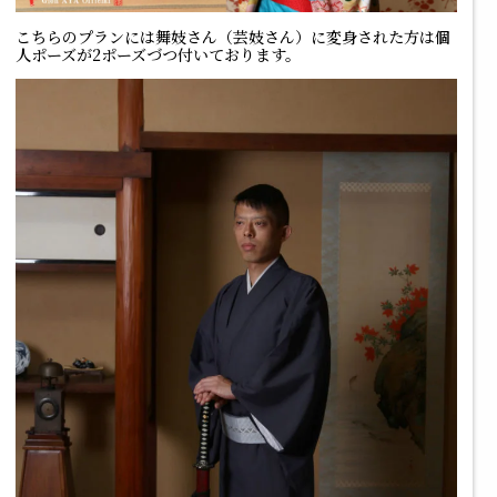
こちらのプランには舞妓さん（芸妓さん）に変身された方は個
人ポーズが2ポーズづつ付いております。