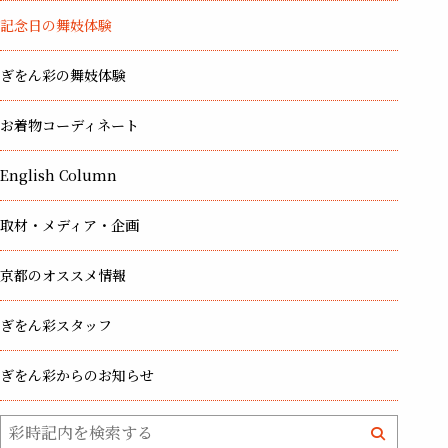
記念日の舞妓体験
ぎをん彩の舞妓体験
お着物コーディネート
English Column
取材・メディア・企画
京都のオススメ情報
ぎをん彩スタッフ
ぎをん彩からのお知らせ