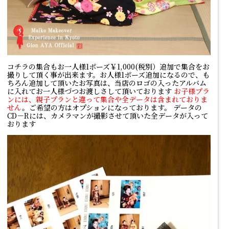
コチラの集合もお一人様1ポーズ￥1,000(税別）追加で集合をお
撮りして頂く事が出来ます。お人様1ポーズ追加になるので、も
ちろん追加して頂いたお写真は、当店のロゴの入ったアルバム
に入れてお一人様づつお渡しさして頂いております
お子様プラ
ンには、親子プランと違って集合や全データは含まれておりま
せん
。ご希望の方はオプションになっております。 データの
CD－Rには、カメラマンが撮影させて頂いた全データが入って
おります