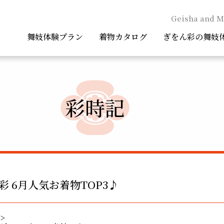
Geisha and M
舞妓体験プラン
着物カタログ
ぎをん彩の舞妓
彩時記
彩 6月人気お着物TOP3♪
>