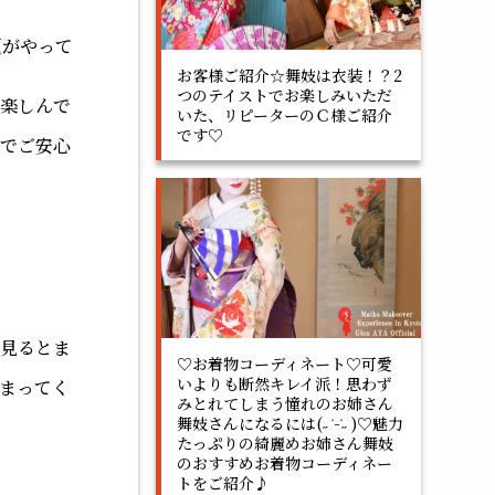
夏
がやって
お客様ご紹介☆舞妓は衣装！？2
つのテイストでお楽しみいただ
楽しんで
いた、リピーターのＣ様ご紹介
です♡
でご安心
見るとま
♡お着物コーディネート♡可愛
いよりも断然キレイ派！思わず
まってく
みとれてしまう憧れのお姉さん
舞妓さんになるには(˶ ̇ ̵ ̇˶ )♡魅力
たっぷりの綺麗めお姉さん舞妓
のおすすめお着物コーディネー
トをご紹介♪