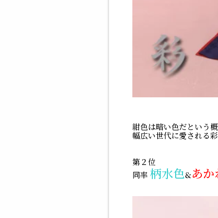
紺色は暗い色だという概
幅広い世代に愛される彩
第２位
柄水色
あか
同率
&