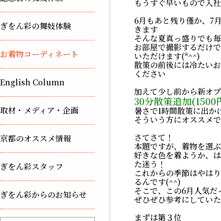
もうすぐ早いもので入社
6月もあと残り僅か、7
ぎをん彩の舞妓体験
きます
そんな夏真っ盛りでも毎
お部屋で撮影するだけで
お着物コーディネート
いただけます(*^^)
散策の前後には冷たいお
ください
English Column
加えて少し前から新オプ
30分散策追加(1500
取材・メディア・企画
暑さで1時間散策に出か
そういう方にオススメで
さてさて！
京都のオススメ情報
本題ですが、着物を選ぶ
好きな色を着ようか、は
た迷う！
ぎをん彩スタッフ
これからの季節はやはり
るんです(^^)
そこで、この6月人気だ
ぎをん彩からのお知らせ
ぜひぜひ参考にしていただ
まずは第３位