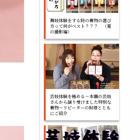
舞妓体験をする時の着物の選び
方って何がベスト？？？ （夏
の撮影編）
芸妓体験を極める～本職の芸妓
さんから譲り受けました特別な
着物～リピーターのM様ととも
にご紹介