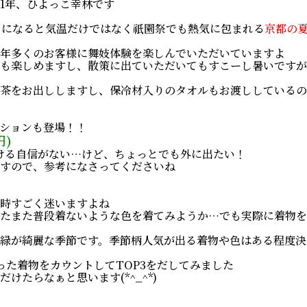
1年、ひよっこ幸林です
月になると気温だけではなく祇園祭でも熱気に包まれる
京都の
年多くのお客様に舞妓体験を楽しんでいただいていますよ
も楽しめますし、散策に出ていただいてもすこーし暑いですが
茶をお出ししますし、保冷材入りのタオルもお渡ししているの
ションも登場！！
円)
ける自信がない…けど、ちょっとでも外に出たい！
すので、参考になさってくださいね
時すごく迷いますよね
たまた普段着ないような色を着てみようか…でも実際に着物を
緑が綺麗な季節です。季節柄人気が出る着物や色はある程度決
った着物をカウントしてTOP3をだしてみました
けたらなぁと思います(*^_^*)