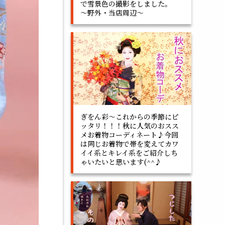
で雪景色の撮影をしました。
～野外・当店周辺～
ぎをん彩～これからの季節にピ
ッタリ！！！秋に人気のおスス
メお着物コーディネート♪今回
は同じお着物で帯を変えてカワ
イイ系とキレイ系をご紹介しち
ゃいたいと思います(^^♪