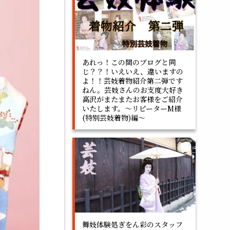
あれっ！この間のブログと同
じ？？！いえいえ、違いますの
よ！！芸妓着物紹介第二弾です
ねん。芸妓さんのお支度大好き
高沢がまたまたお客様をご紹介
いたします。～リピーターM様
(特別芸妓着物)編～
舞妓体験処ぎをん彩のスタッフ