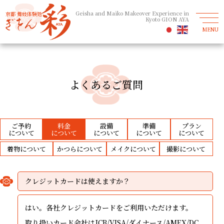
Geisha and Maiko Makeover Experience in
京都 舞妓体験処
Kyoto GION AYA
MENU
よくあるご質問
ご予約
料金
設備
準備
プラン
着物
かつら
メイク
撮影
クレジットカードは使えますか？
はい。各社クレジットカードをご利用いただけます。
取り扱いカード会社はJCB/VISA/ダイナース/AMEX/DC