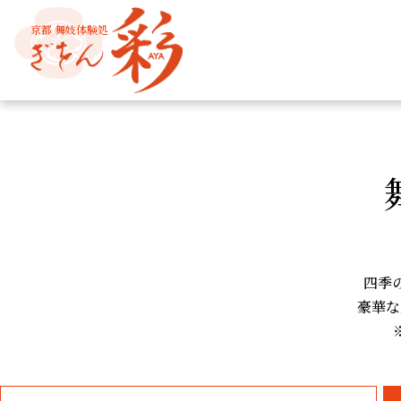
京都 舞妓体験処
四季
豪華な